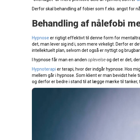
Derfor skal behandling af fobier som f.eks. angst for nå
Behandling af nålefobi m
Hypnose
er rigtigt effektivt til denne form for mental
det, man lever sig ind i, som mere virkeligt. Derfor er 
intellektuelt plan, selvom det også er nyttigt og brugbar
I hypnose får man en anden
oplevelse
og det er det, de
Hypnoterapi
er terapi, hvor der indgår hypnose. Hos mi
mellem går i hypnose. Som klient er man bevidst hele tid
og derfor er bedre i stand til at lægge mærke til tanker