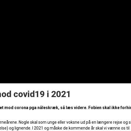
mod covid19 i 2021
eret mod corona pga nåleskræk, så læs videre. Fobien skal ikke forhi
 barneårene. Nogle skal som unge eller voksne ud på en længere rejse og s
else) og lignende. I 2021 og måske de kommende år skal vi vænne os til