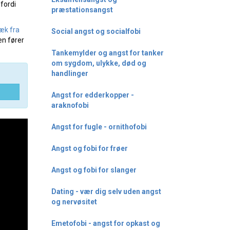
fordi
præstationsangst
æk fra
Social angst og socialfobi
en fører
Tankemylder og angst for tanker
om sygdom, ulykke, død og
handlinger
Angst for edderkopper -
araknofobi
Angst for fugle - ornithofobi
Angst og fobi for frøer
Angst og fobi for slanger
Dating - vær dig selv uden angst
og nervøsitet
Emetofobi - angst for opkast og