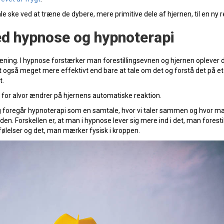
le ske ved at træne de dybere, mere primitive dele af hjernen, til en ny r
ed hypnose og hypnoterapi
træning. I hypnose forstærker man forestillingsevnen og hjernen oplever 
det også meget mere effektivt end bare at tale om det og forstå det på et
t.
r for alvor ændrer på hjernens automatiske reaktion.
g foregår hypnoterapi som en samtale, hvor vi taler sammen og hvor man
en. Forskellen er, at man i hypnose lever sig mere ind i det, man forestil
, følelser og det, man mærker fysisk i kroppen.