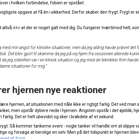
 over i hvilken forbindelse, fobien er opstået.
igtigste opgave at få én i sikkerhed. Derfor skaber den frygt. Frygt er e
t altså
ikke
at der er noget galt med dig. Du fungerer tværtimod helt, so
 med min angst for kliniske situationer, men da jeg aldrig havde prøvet det 
ptisk. Det blev gjort til skamme da jeg på vej hjem fra sessionen allerede kunn
 da jeg sidenhen var i en klinisk situation og jeg med de teknikker Kim havde
anne situationer for mig.”
rer hjernen nye reaktioner
ære hjernen, at situationen med nåle ikke er rigtigt farlig. Det ved man
anker, men opstår dybere nede i hjernen. Angsten opstår i det øjeblik, h
farlig. Det er helt ubevidst og sker i brøkdele af et sekund.
 frygt. Så kommer tankerne oveni - nogle tanker vil handle om at slippe 
ge og forsøge at berolige en selv. Men på det tidspunkt er hjernen blev
revet af frygt
.