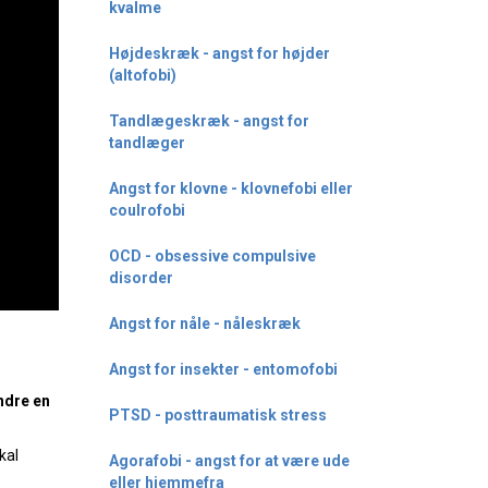
kvalme
Højdeskræk - angst for højder
(altofobi)
Tandlægeskræk - angst for
tandlæger
Angst for klovne - klovnefobi eller
coulrofobi
OCD - obsessive compulsive
disorder
Angst for nåle - nåleskræk
Angst for insekter - entomofobi
ndre en
PTSD - posttraumatisk stress
kal
Agorafobi - angst for at være ude
eller hjemmefra