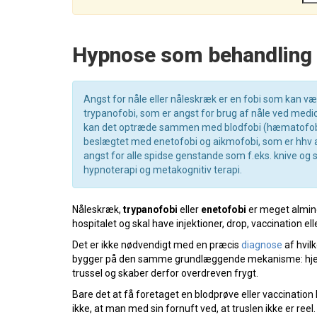
Hypnose som behandling 
Angst for nåle eller nåleskræk er en fobi som kan
trypanofobi, som er angst for brug af nåle ved medic
kan det optræde sammen med blodfobi (hæmatofobi),
beslægtet med enetofobi og aikmofobi, som er hhv an
angst for alle spidse genstande som f.eks. knive og
hypnoterapi og metakognitiv terapi.
Nåleskræk,
trypanofobi
eller
enetofobi
er meget almind
hospitalet og skal have injektioner, drop, vaccination e
Det er ikke nødvendigt med en præcis
diagnose
af hvil
bygger på den samme grundlæggende mekanisme: hjernen
trussel og skaber derfor overdreven frygt.
Bare det at få foretaget en blodprøve eller vaccinatio
ikke, at man med sin fornuft ved, at truslen ikke er reel