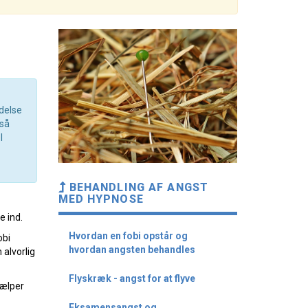
ndelse
gså
l
BEHANDLING AF ANGST
MED HYPNOSE
e ind.
Hvordan en fobi opstår og
obi
hvordan angsten behandles
alvorlig
Flyskræk - angst for at flyve
jælper
Eksamensangst og