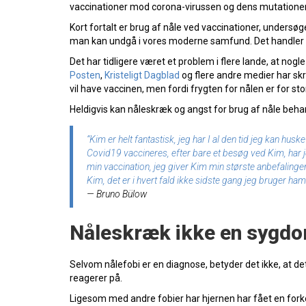
vaccinationer mod corona-virussen og dens mutationer
Kort fortalt er brug af nåle ved vaccinationer, undersøg
man kan undgå i vores moderne samfund. Det handler d
Det har tidligere været et problem i flere lande, at no
Posten
,
Kristeligt Dagblad
og flere andre medier har sk
vil have vaccinen, men fordi frygten for nålen er for sto
Heldigvis kan nåleskræk og angst for brug af nåle behan
“Kim er helt fantastisk, jeg har I al den tid jeg kan h
Covid19 vaccineres, efter bare et besøg ved Kim, har
min vaccination, jeg giver Kim min største anbefalinge
Kim, det er i hvert fald ikke sidste gang jeg bruger ha
— Bruno Bülow
Nåleskræk ikke en sygdom
Selvom nålefobi er en diagnose, betyder det ikke, at d
reagerer på.
Ligesom med andre fobier har hjernen har fået en forkert