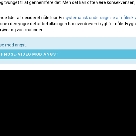
t og tvunget til at gennemføre det. Men det kan ofte være konsekvensen, 
de lider af decideret nålefobi. En
systematisk undersøgelse af nåleskr
e i den yngre del af befolkningen har overdreven frygt for nåle. Frygt
røver og vaccinationer.
ose mod angst.
YPNOSE-VIDEO MOD ANGST