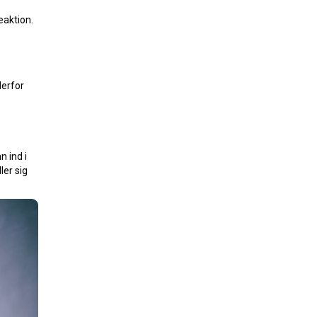
eaktion.
derfor
 ind i
ler sig