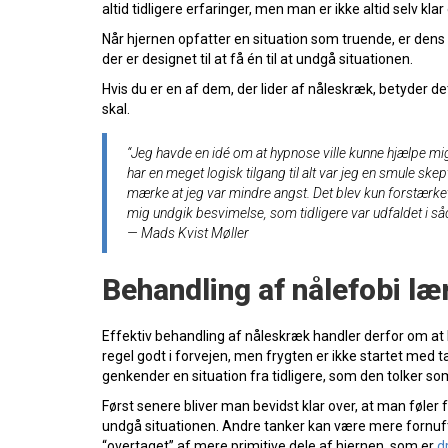
altid tidligere erfaringer, men man er ikke altid selv klar
Når hjernen opfatter en situation som truende, er dens v
der er designet til at få én til at undgå situationen.
Hvis du er en af dem, der lider af nåleskræk, betyder de
skal.
“Jeg havde en idé om at hypnose ville kunne hjælpe mig
har en meget logisk tilgang til alt var jeg en smule ske
mærke at jeg var mindre angst. Det blev kun forstærket
mig undgik besvimelse, som tidligere var udfaldet i såd
— Mads Kvist Møller
Behandling af nålefobi læ
Effektiv behandling af nåleskræk handler derfor om at l
regel godt i forvejen, men frygten er ikke startet med t
genkender en situation fra tidligere, som den tolker som 
Først senere bliver man bevidst klar over, at man føler
undgå situationen. Andre tanker kan være mere fornufti
“overtaget” af mere primitive dele af hjernen, som er
d