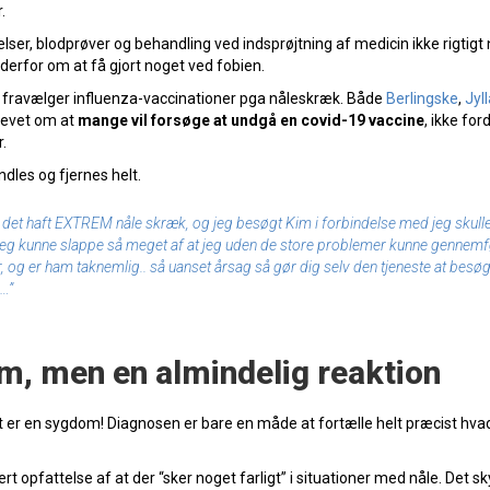
.
elser, blodprøver og behandling ved indsprøjtning af medicin ikke rigtigt
erfor om at få gjort noget ved fobien.
gle fravælger influenza-vaccinationer pga nåleskræk. Både
Berlingske
,
Jyl
revet om at
mange vil forsøge at undgå en covid-19 vaccine
, ikke for
r.
dles og fjernes helt.
uske det haft EXTREM nåle skræk, og jeg besøgt Kim i forbindelse med jeg skull
 jeg kunne slappe så meget af at jeg uden de store problemer kunne gennemf
r, og er ham taknemlig.. så uanset årsag så gør dig selv den tjeneste at besø
m…”
, men en almindelig reaktion
et er en sygdom! Diagnosen er bare en måde at fortælle helt præcist hva
 opfattelse af at der “sker noget farligt” i situationer med nåle. Det s