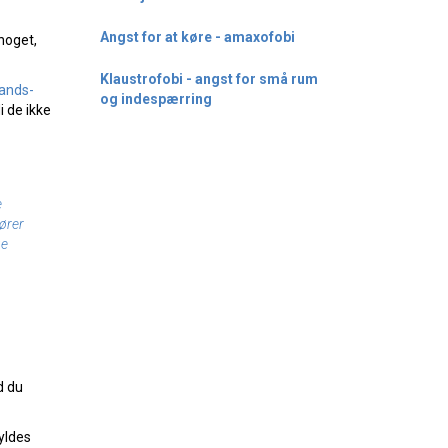
Angst for at køre - amaxofobi
 noget,
Klaustrofobi - angst for små rum
lands-
og indespærring
di de ikke
e
ører
ge
d du
kyldes