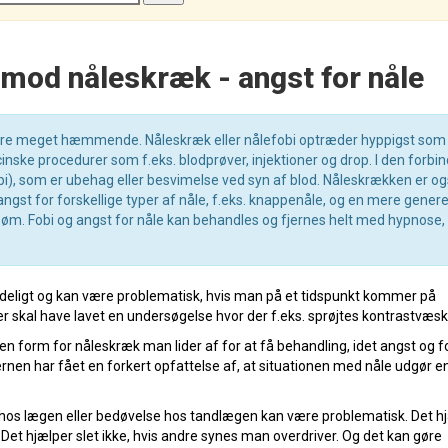
mod nåleskræk - angst for nåle
 være meget hæmmende. Nåleskræk eller nålefobi optræder hyppigst som
inske procedurer som f.eks. blodprøver, injektioner og drop. I den forbi
 som er ubehag eller besvimelse ved syn af blod. Nåleskrækken er o
gst for forskellige typer af nåle, f.eks. knappenåle, og en mere genere
 søm. Fobi og angst for nåle kan behandles og fjernes helt med hypnose,
eligt og kan være problematisk, hvis man på et tidspunkt kommer på
ller skal have lavet en undersøgelse hvor der f.eks. sprøjtes kontrastvæsk
ken form for nåleskræk man lider af for at få behandling, idet angst og f
 har fået en forkert opfattelse af, at situationen med nåle udgør en 
n hos lægen eller bedøvelse hos tandlægen kan være problematisk. Det h
. Det hjælper slet ikke, hvis andre synes man overdriver. Og det kan gøre