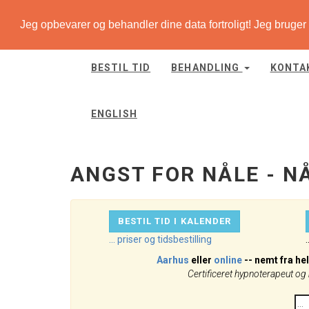
Jeg opbevarer og behandler dine data fortroligt! Jeg bruger c
Angst
for
nåle
BESTIL TID
BEHANDLING
KONTA
-
nåleskræk
-
ENGLISH
gå
til
startside
ANGST FOR NÅLE - 
BESTIL TID I KALENDER
... priser og tidsbestilling
.
Aarhus
eller
online
-- nemt fra he
Certificeret hypnoterapeut og