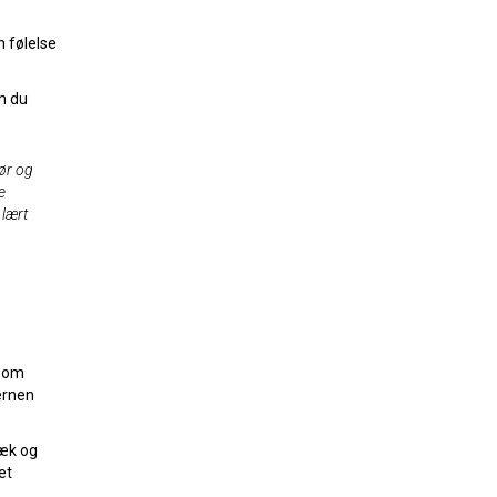
n følelse
m du
før og
e
 lært
 som
jernen
væk og
et