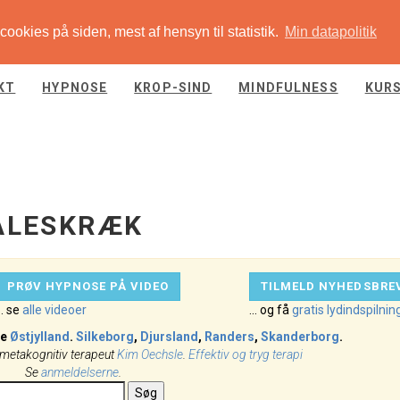
ookies på siden, mest af hensyn til statistik.
Min datapolitik
KT
HYPNOSE
KROP-SIND
MINDFULNESS
KUR
NÅLESKRÆK
PRØV HYPNOSE PÅ VIDEO
TILMELD NYHEDSBRE
.. se
alle videoer
... og få
gratis lydindspilnin
le
Østjylland
.
Silkeborg
,
Djursland
,
Randers
,
Skanderborg
.
 metakognitiv terapeut
Kim Oechsle
.
Effektiv og tryg terapi
Se
anmeldelserne
.
Søg