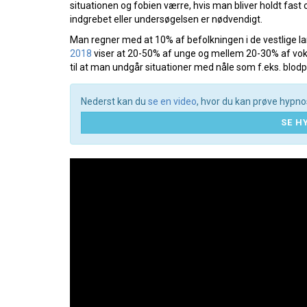
situationen og fobien værre, hvis man bliver holdt fas
indgrebet eller undersøgelsen er nødvendigt.
Man regner med at 10% af befolkningen i de vestlige lan
2018
viser at 20-50% af unge og mellem 20-30% af voksn
til at man undgår situationer med nåle som f.eks. blodp
Nederst kan du
se en video
, hvor du kan prøve hypn
SE H