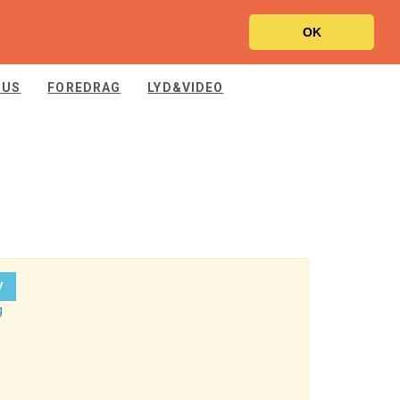
OK
SUS
FOREDRAG
LYD&VIDEO
V
g