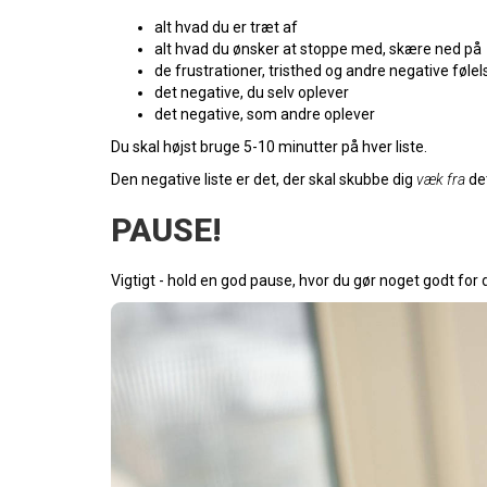
alt hvad du er træt af
alt hvad du ønsker at stoppe med, skære ned på
de frustrationer, tristhed og andre negative følel
det negative, du selv oplever
det negative, som andre oplever
Du skal højst bruge 5-10 minutter på hver liste.
Den negative liste er det, der skal skubbe dig
væk fra
det
PAUSE!
Vigtigt - hold en god pause, hvor du gør noget godt for 