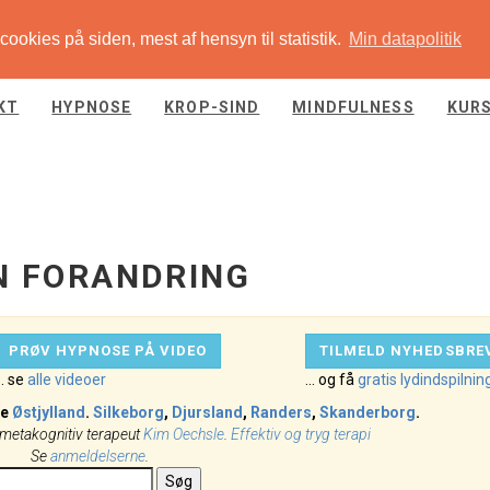
ookies på siden, mest af hensyn til statistik.
Min datapolitik
KT
HYPNOSE
KROP-SIND
MINDFULNESS
KUR
N FORANDRING
PRØV HYPNOSE PÅ VIDEO
TILMELD NYHEDSBRE
.. se
alle videoer
... og få
gratis lydindspilnin
le
Østjylland
.
Silkeborg
,
Djursland
,
Randers
,
Skanderborg
.
 metakognitiv terapeut
Kim Oechsle
.
Effektiv og tryg terapi
Se
anmeldelserne
.
Søg