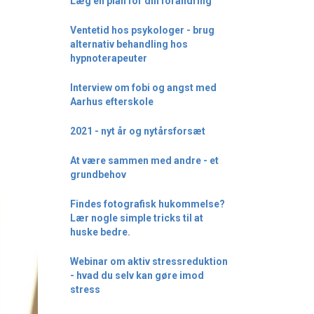
Læg en plan for din forandring
Ventetid hos psykologer - brug
alternativ behandling hos
hypnoterapeuter
Interview om fobi og angst med
Aarhus efterskole
2021 - nyt år og nytårsforsæt
At være sammen med andre - et
grundbehov
Findes fotografisk hukommelse?
Lær nogle simple tricks til at
huske bedre.
Webinar om aktiv stressreduktion
- hvad du selv kan gøre imod
stress