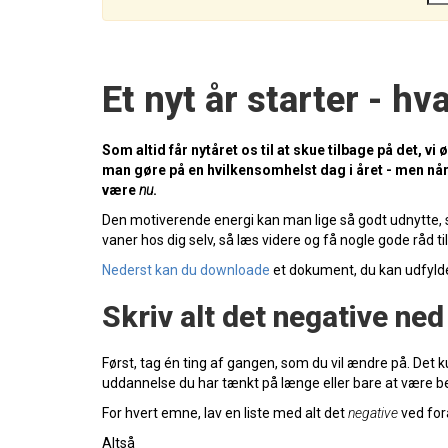
Et nyt år starter - hv
Som altid får nytåret os til at skue tilbage på det, 
man gøre på en hvilkensomhelst dag i året - men når 
være
nu
.
Den motiverende energi kan man lige så godt udnytte, s
vaner hos dig selv, så læs videre og få nogle gode råd ti
Nederst kan du downloade
et dokument, du kan udfylde 
Skriv alt det negative ned
Først, tag én ting af gangen, som du vil ændre på. De
uddannelse du har tænkt på længe eller bare at være be
For hvert emne, lav en liste med alt det
negative
ved fora
Altså