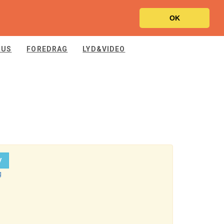
OK
SUS
FOREDRAG
LYD&VIDEO
V
g