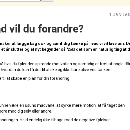
1 JANUAR
ad vil du forandre?
vi ønsker at lægge bag os - og samtidig tænke på hvad vi vil lave om. 
et år slutter og et nyt begynder så
føles
det som en naturlig ting at d
å hvis du føler den spirende motivation og samtidig er træt af nogle dår
l hvordan du kan få det til at ske og ikke bare blive ved tanken.
til at skabe en plan for din forandring.
t kunne være en usund madvane, at dyrke mere motion, at få taget den
dre mod dig selv eller andre.
ndringen. Hold endelig ikke tilbage med de negative følelser.