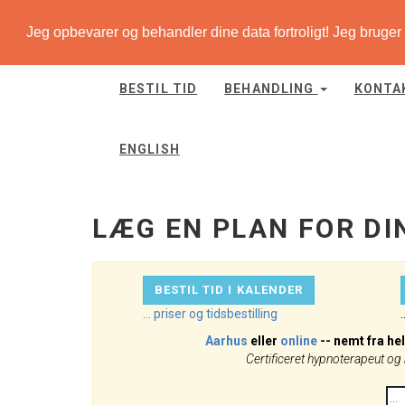
Jeg opbevarer og behandler dine data fortroligt! Jeg bruger c
Læg
en
plan
BESTIL TID
BEHANDLING
KONTA
for
din
forandring
ENGLISH
-
gå
til
startside
LÆG EN PLAN FOR DI
BESTIL TID I KALENDER
... priser og tidsbestilling
.
Aarhus
eller
online
-- nemt fra he
Certificeret hypnoterapeut og