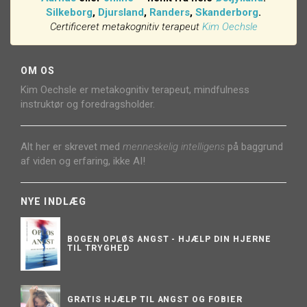
Silkeborg
,
Djursland
,
Randers
,
Skanderborg
.
Certificeret metakognitiv terapeut
Kim Oechsle
OM OS
Kim Oechsle er metakognitiv terapeut, mindfulness
instruktør og foredragsholder.
Alt her er skrevet med
menneskelig intelligens
på baggrund
af viden og erfaring, ikke AI!
NYE INDLÆG
BOGEN OPLØS ANGST - HJÆLP DIN HJERNE
TIL TRYGHED
GRATIS HJÆLP TIL ANGST OG FOBIER