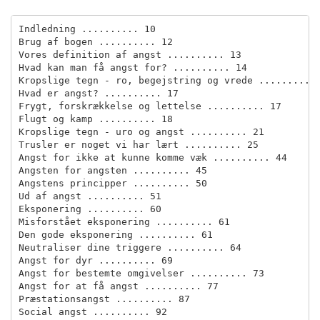
Indledning .......... 10

Brug af bogen .......... 12

Vores definition af angst .......... 13

Hvad kan man få angst for? .......... 14

Kropslige tegn - ro, begejstring og vrede .......... 
Hvad er angst? .......... 17

Frygt, forskrækkelse og lettelse .......... 17

Flugt og kamp .......... 18

Kropslige tegn - uro og angst .......... 21

Trusler er noget vi har lært .......... 25

Angst for ikke at kunne komme væk .......... 44

Angsten for angsten .......... 45

Angstens principper .......... 50

Ud af angst .......... 51

Eksponering .......... 60

Misforstået eksponering .......... 61

Den gode eksponering .......... 61

Neutraliser dine triggere .......... 64

Angst for dyr .......... 69

Angst for bestemte omgivelser .......... 73

Angst for at få angst .......... 77

Præstationsangst .......... 87

Social angst .......... 92
