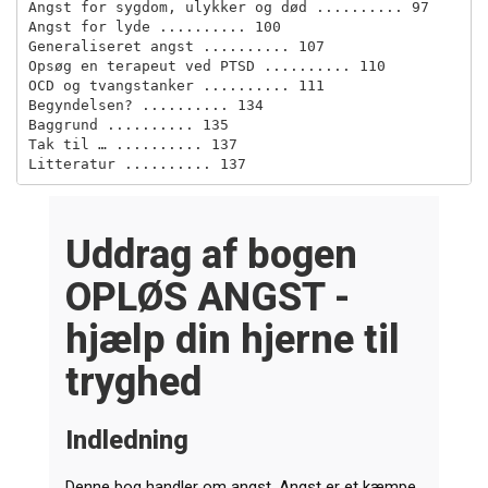
Angst for sygdom, ulykker og død .......... 97

Angst for lyde .......... 100

Generaliseret angst .......... 107

Opsøg en terapeut ved PTSD .......... 110

OCD og tvangstanker .......... 111

Begyndelsen? .......... 134

Baggrund .......... 135

Tak til … .......... 137

Uddrag af bogen
OPLØS ANGST -
hjælp din hjerne til
tryghed
Indledning
Denne bog handler om angst. Angst er et kæmpe