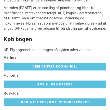
situationen ikke længere truende. Angsten forsvinder.
Metoden (BSAFE) er en samling af principper og idéer fra
mindfulness, metakognitiv terapi, ACT, kognitiv adfærdsterapi,
NLP samt viden om forestillingsevne, indlæring og
hukommelse. Nu samlet som metode til at hjælpe sig selv ud af
angst. QR-koderne giver adgang til lydindspilninger af øvelserne.
Køb bogen
NB: Flg boghandlere har bogen på hylden uden ventetid:
Aarhus
VERI CENTER BOGHANDEL
Horsens
BOG & IDÉ HORSENS
Roskilde
BOG & IDÉ ROSKILDE, STÆNDERTORVET