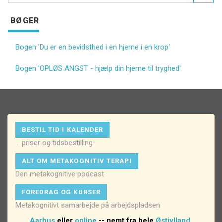
BØGER
Bogen 'Du er en bevidsthed i en hjerne i en krop'
Bogen 'OPLØS ANGST - hjælp din hjerne til tryghed'
BESTIL TID I KALENDER
... priser og tidsbestilling
ALT OM METAKOGNITIV TERAPI
Den metakognitive podcast
FOREDRAG OG KURSER
Metakognitivt samarbejde på arbejdspladsen
Aarhus
eller
online
-- nemt fra hele
Østjylland
.