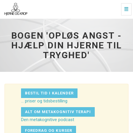
Slå
navi
Bogen
til/f
'OPLØS
ANGST
BOGEN 'OPLØS ANGST -
-
hjælp
HJÆLP DIN HJERNE TIL
din
TRYGHED'
hjerne
til
tryghed'
-
gå
til
startside
BESTIL TID I KALENDER
... priser og tidsbestilling
ALT OM METAKOGNITIV TERAPI
Den metakognitive podcast
FOREDRAG OG KURSER