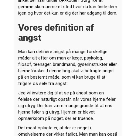
linket der står under QR-koden. Sørg for at
gemme skemaerne et sted hvor du kan finde dem
igen og hvor det kun er dig der har adgang til dem.
Vores definition af
angst
Man kan definere angst på mange forskellige
måder alt efter om man er læge, psykolog,
filosof, teenager, brandmand, gyserinstruktør eller
hjerneforsker. I denne bog skal vi betragte angst
på en bestemt måde, som vi kan bruge til at
frigøre os selv fra angst.
Jeg vil invitere dig til at se på angst som en
følelse der naturligt opstår, når vores hjerne føler
sig utryg. Der kan være mange grunde til, at ens
hjerne føler sig utryg. Hjernen er blevet
opmærksom på noget, der er truende.
Det mest oplagte er, at der er noget i
omgivelserne der virker farligt. Men man kan også