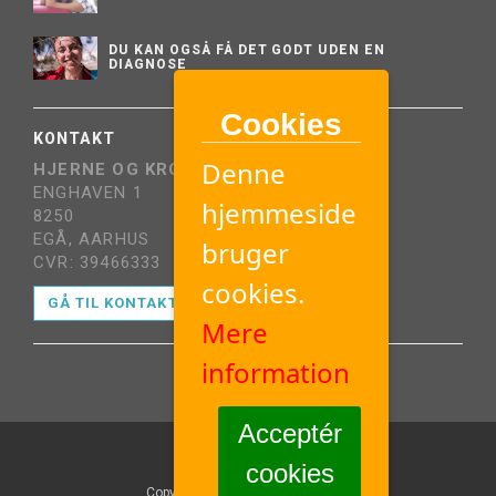
DU KAN OGSÅ FÅ DET GODT UDEN EN
DIAGNOSE
Cookies
KONTAKT
Denne
HJERNE OG KROP
ENGHAVEN 1
hjemmeside
8250
EGÅ, AARHUS
bruger
CVR: 39466333
cookies.
GÅ TIL KONTAKTSIDE
Mere
information
Acceptér
cookies
Copyright ©2024 hjerneogkrop.dk