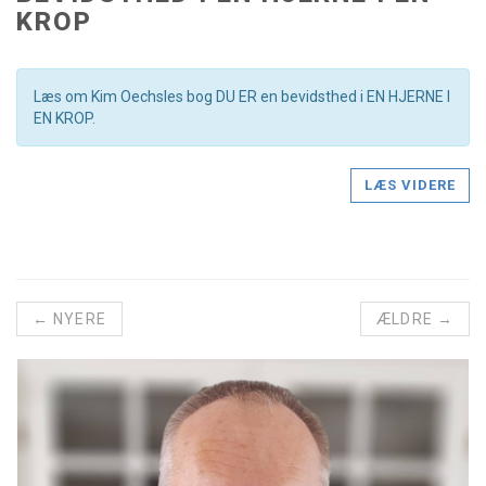
KROP
Læs om Kim Oechsles bog DU ER en bevidsthed i EN HJERNE I
EN KROP.
LÆS VIDERE
← NYERE
ÆLDRE →