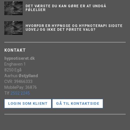
DET VÆRSTE DU KAN GØRE ER AT UNDGÅ
FØLELSER
HVORFOR ER HYPNOSE OG HYPNOTERAPI SIDSTE
UDVEJ OG IKKE DET FØRSTE VALG?
KONTAKT
hypnotiseret.dk
Enghaven 1
8250 Egå
Aarhus
Østjylland
CVR: 39466333
MobilePay: 36876
Tlf
2552 2245
LOGIN SOM KLIENT
GÅ TIL KONTAKTSIDE