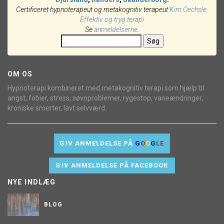
Certificeret hypnoterapeut og metakognitiv terapeut
Kim Oechsle
.
Effektiv og tryg terapi
Se
anmeldelserne
.
Søg
OM OS
Hypnoterapi kombineret med metakognitiv terapi som hjælp til
angst, fobier, stress, søvnproblemer, rygestop, vaneændringer,
kroniske smerter, lavt selvværd.
GIV ANMELDELSE PÅ
G
O
O
G
L
E
GIV ANMELDELSE PÅ FACEBOOK
NYE INDLÆG
BLOG