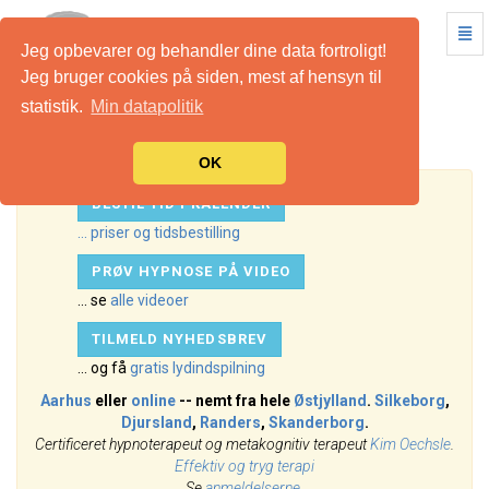
Slå
Jeg opbevarer og behandler dine data fortroligt!
navi
Hypnose-
til/f
Jeg bruger cookies på siden, mest af hensyn til
videoer
statistik.
Min datapolitik
-
HYPNOSE-VIDEOER
gå
til
OK
startside
BESTIL TID I KALENDER
... priser og tidsbestilling
PRØV HYPNOSE PÅ VIDEO
... se
alle videoer
TILMELD NYHEDSBREV
... og få
gratis lydindspilning
Aarhus
eller
online
-- nemt fra hele
Østjylland
.
Silkeborg
,
Djursland
,
Randers
,
Skanderborg
.
Certificeret hypnoterapeut og metakognitiv terapeut
Kim Oechsle
.
Effektiv og tryg terapi
Se
anmeldelserne
.