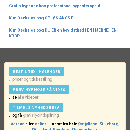
Gratis hypnose hos professionel hypnoterapeut
Kim Oechsles bog OPLØS ANGST
Kim Oechsles bog DU ER en bevidsthed i EN HJERNE I EN
KROP
BESTIL TID I KALENDER
... priser og tidsbestilling
PRØV HYPNOSE PÅ VIDEO
... se
alle videoer
TILMELD NYHEDSBREV
... og få
gratis lydindspilning
Aarhus
eller
online
-- nemt fra hele
Østjylland
.
Silkeborg
,
Djursland
,
Randers
,
Skanderborg
.